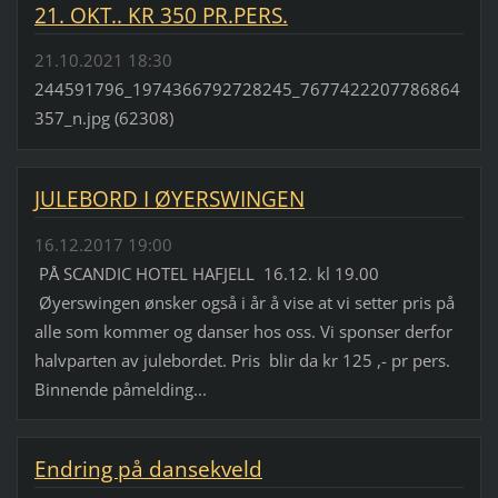
21. OKT.. KR 350 PR.PERS.
21.10.2021 18:30
244591796_1974366792728245_7677422207786864
357_n.jpg (62308)
JULEBORD I ØYERSWINGEN
16.12.2017 19:00
PÅ SCANDIC HOTEL HAFJELL 16.12. kl 19.00
Øyerswingen ønsker også i år å vise at vi setter pris på
alle som kommer og danser hos oss. Vi sponser derfor
halvparten av julebordet. Pris blir da kr 125 ,- pr pers.
Binnende påmelding...
Endring på dansekveld